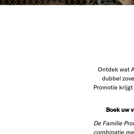
Ontdek wat A
dubbel zovee
Promotie krijg
Boek uw ve
De Familie Prom
combinatie met